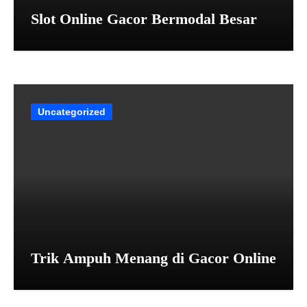
Slot Online Gacor Bermodal Besar
Uncategorized
Trik Ampuh Menang di Gacor Online