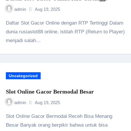
admin
Aug 19, 2025
Daftar Slot Gacor Online dengan RTP Tertinggi Dalam
dunia rusiaslot88 online, istilah RTP (Return to Player)
menjadi salah…
Uncategorized
Slot Online Gacor Bermodal Besar
admin
Aug 19, 2025
Slot Online Gacor Bermodal Receh Bisa Menang
Besar Banyak orang berpikir bahwa untuk bisa